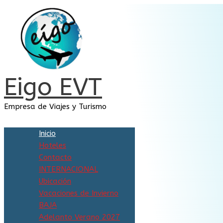
Ir
al
contenido
Eigo EVT
Empresa de Viajes y Turismo
Inicio
Hoteles
Contacto
INTERNACIONAL
Ubicación
Vacaciones de Invierno
BAJA
Adelanto Verano 2027